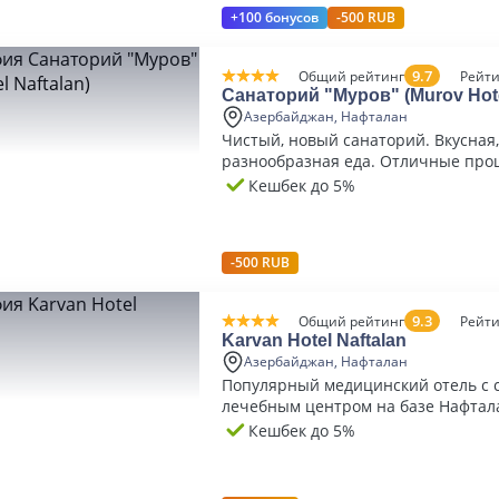
+100 бонусов
-500 RUB
9.7
Общий рейтинг
Рейти
Санаторий "Муров" (Murov Hote
Азербайджан, Нафталан
Чистый, новый санаторий. Вкусная,
разнообразная еда. Отличные про
Персонал вежливый, отзывчивый.
Кешбек до 5%
-500 RUB
9.3
Общий рейтинг
Рейти
Karvan Hotel Naftalan
Азербайджан, Нафталан
Популярный медицинский отель с 
лечебным центром на базе Нафтал
Кешбек до 5%