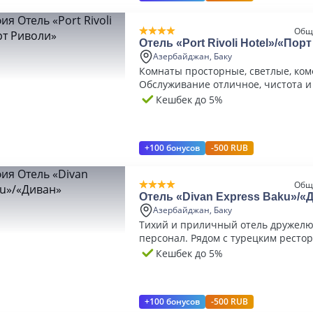
Общ
Отель «Port Rivoli Hotel»/«Пор
Азербайджан, Баку
Комнаты просторные, светлые, ко
Обслуживание отличное, чистота и
Кешбек до 5%
+100 бонусов
-500 RUB
Общ
Отель «Divan Express Baku»/«
Азербайджан, Баку
Тихий и приличный отель дружел
персонал. Рядом с турецким ресто
Кешбек до 5%
+100 бонусов
-500 RUB