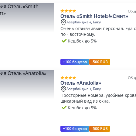
Общ
Отель «Smith Hotel»/«Смит»
Азербайджан, Баку
Очень отзывчивый персонал. Еда о
по - восточному.
Кешбек до 5%
+100 бонусов
-500 RUB
Общ
Отель «Anatolia»
Азербайджан, Баку
Просторные номера, удобные крова
шикарный вид из окна.
Кешбек до 5%
+100 бонусов
-500 RUB