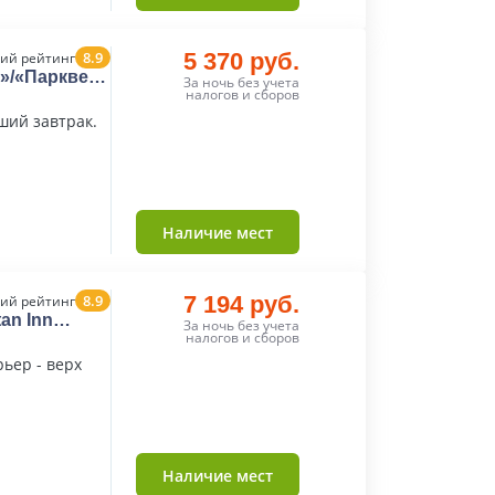
8.9
5 370 руб.
ий рейтинг
a»/«Парквей
За ночь без учета
налогов и сборов
ший завтрак.
Наличие мест
8.9
7 194 руб.
ий рейтинг
an Inn
За ночь без учета
налогов и сборов
ьер - верх
Наличие мест