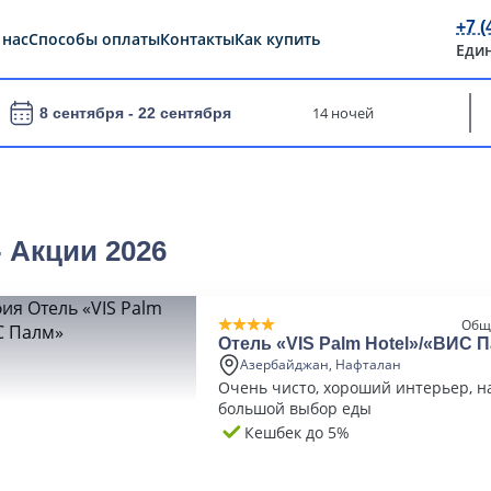
+7 (
 нас
Способы оплаты
Контакты
Как купить
Еди
14 ночей
8 сентября -
22 сентября
 Акции 2026
Общ
Отель «VIS Palm Hotel»/«ВИС 
Азербайджан, Нафталан
Очень чисто, хороший интерьер, н
большой выбор еды
Кешбек до 5%