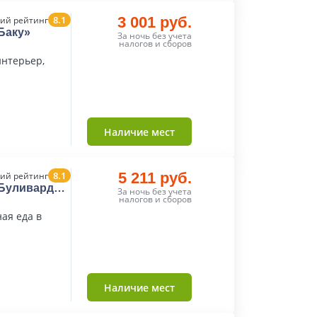
8.1
3 001 руб.
ий рейтинг
Баку»
За ночь без учета
налогов и сборов
нтерьер,
Наличие мест
8.1
5 211 руб.
ий рейтинг
«Буливард
За ночь без учета
налогов и сборов
ная еда в
Наличие мест