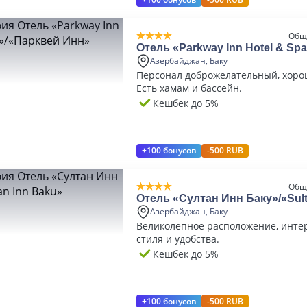
Общ
Отель «Parkway Inn Hotel & Sp
Инн»
Азербайджан, Баку
Персонал доброжелательный, хоро
Есть хамам и бассейн.
Кешбек до 5%
+100 бонусов
-500 RUB
Общ
Отель «Султан Инн Баку»/«Sult
Baku»
Азербайджан, Баку
Великолепное расположение, интер
стиля и удобства.
Кешбек до 5%
+100 бонусов
-500 RUB