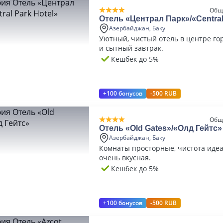
Общ
Отель «Централ Парк»/«Central
Азербайджан, Баку
Уютный, чистый отель в центре го
и сытный завтрак.
Кешбек до 5%
+100 бонусов
-500 RUB
Общ
Отель «Old Gates»/«Олд Гейтс»
Азербайджан, Баку
Комнаты просторные, чистота идеа
очень вкусная.
Кешбек до 5%
+100 бонусов
-500 RUB