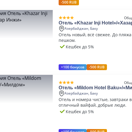
-500 RUB
Общ
Отель «Khazar Inji Hotel»/«Хаз
Азербайджан, Баку
Отель новый, всё свежее. До пляжа
пешком.
Кешбек до 5%
+100 бонусов
-500 RUB
Общ
Отель «Mildom Hotel Baku»/«М
Азербайджан, Баку
Отель и номера чистые, завтраки в
отличный вайфай, добрые люди.
Кешбек до 5%
+100 бонусов
-500 RUB