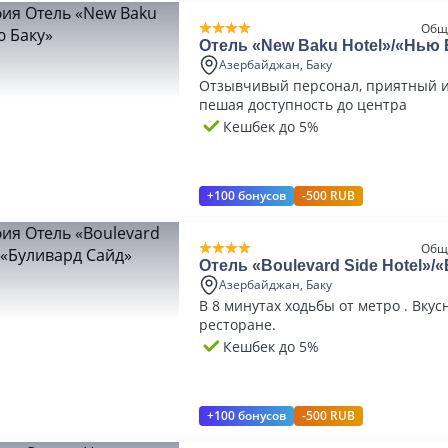
Общ
Отель «New Baku Hotel»/«Нью 
Азербайджан, Баку
Отзывчивый персонал, приятный и
пешая доступность до центра
Кешбек до 5%
+100 бонусов
-500 RUB
Общ
Отель «Boulevard Side Hotel»/
Сайд»
Азербайджан, Баку
В 8 минутах ходьбы от метро . Вкус
ресторане.
Кешбек до 5%
+100 бонусов
-500 RUB