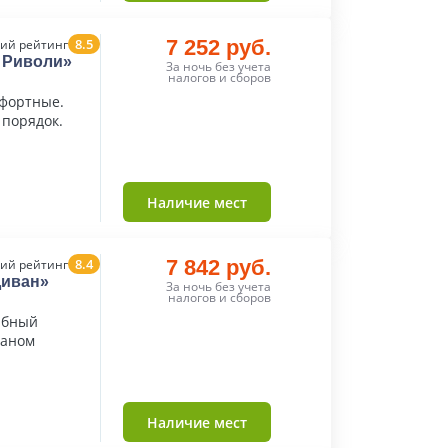
8.5
7 252 руб.
ий рейтинг
т Риволи»
За ночь без учета
налогов и сборов
мфортные.
 порядок.
Наличие мест
8.4
7 842 руб.
ий рейтинг
Диван»
За ночь без учета
налогов и сборов
юбный
раном
Наличие мест