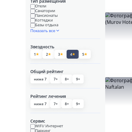
Тип размещения
Отели
Санатории
Пансионаты
Коттеджи
Базы отдыха
Показать все
Звездность
1
2
3
4
5
Общий рейтинг
ниже 7
7+
8+
9+
Рейтинг лечения
ниже 7
7+
8+
9+
Сервис
WIFI/ Интернет
Паркинг