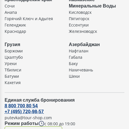
Сочи
Минеральные Воды
Анапа
Кисловодск
Горячий Ключ и Адыгея
Пятигорск
Геленджик
Ессентуки
Краснодар
Железноводск
Грузия
Азербайджан
Боржоми
Нафталан
Цхалтубо
Габала
Уреки
Баку
Тбилиси
Нахичевань
Батуми
Шеки
Кахетия
Единая служба бронирования
8 800 700 80 54
+7 (495) 720-98-57
putevka@tour-shop.com
с 08:00 до 19:00
Режим работы