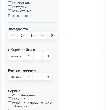
Пансионаты
Коттеджи
Базы отдыха
Показать все
Звездность
1
2
3
4
5
Общий рейтинг
ниже 7
7+
8+
9+
Рейтинг лечения
ниже 7
7+
8+
9+
Сервис
WIFI/ Интернет
Паркинг
Разрешено проживание с
собаками