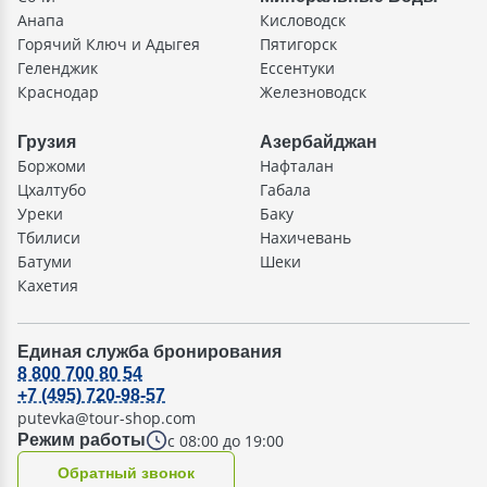
Анапа
Кисловодск
Горячий Ключ и Адыгея
Пятигорск
Геленджик
Ессентуки
Краснодар
Железноводск
Грузия
Азербайджан
Боржоми
Нафталан
Цхалтубо
Габала
Уреки
Баку
Тбилиси
Нахичевань
Батуми
Шеки
Кахетия
Единая служба бронирования
8 800 700 80 54
+7 (495) 720-98-57
putevka@tour-shop.com
с 08:00 до 19:00
Режим работы
Oбратный звонок