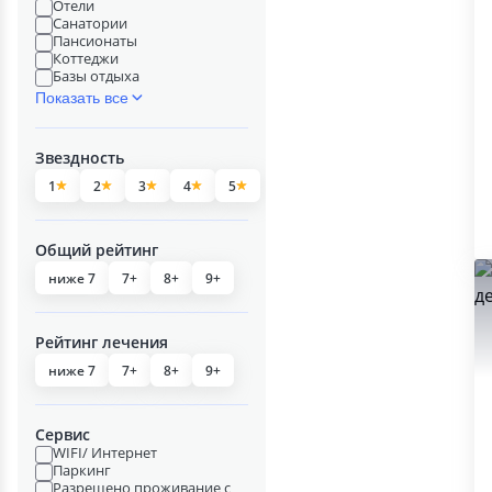
Отели
Санатории
Пансионаты
Коттеджи
Базы отдыха
Показать все
Звездность
1
2
3
4
5
Общий рейтинг
ниже 7
7+
8+
9+
Рейтинг лечения
ниже 7
7+
8+
9+
Сервис
WIFI/ Интернет
Паркинг
Разрешено проживание с