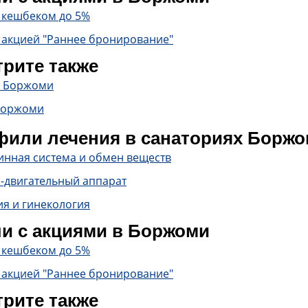
с кешбеком до 5%
 акцией "Раннее бронирование"
рите также
в Боржоми
Боржоми
или лечения в санаториях Борж
инная система и обмен веществ
-двигательный аппарат
ия и гинекология
и с акциями в Боржоми
с кешбеком до 5%
 акцией "Раннее бронирование"
рите также