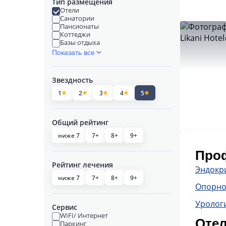
Тип размещения
Отели
Санатории
Пансионаты
Коттеджи
Базы отдыха
Показать все
Звездность
1
2
3
4
5
Общий рейтинг
ниже 7
7+
8+
9+
Проф
Рейтинг лечения
Эндокр
ниже 7
7+
8+
9+
Опорно
Уролог
Сервис
WIFI/ Интернет
Отел
Паркинг