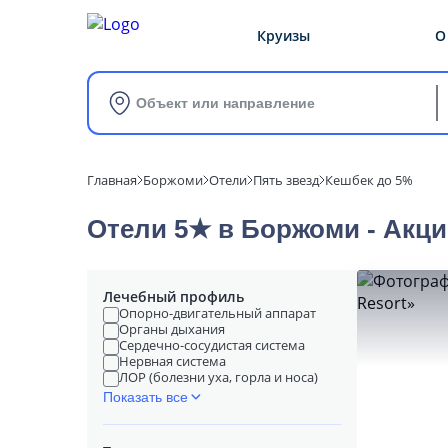
Круизы
О
Объект или направление
Главная
Боржоми
Отели
Пять звезд
Кешбек до 5%
Отели 5★ в Боржоми - Акци
Лечебный профиль
Опорно-двигательный аппарат
Органы дыхания
Сердечно-сосудистая система
Нервная система
ЛОР (болезни уха, горла и носа)
Показать все