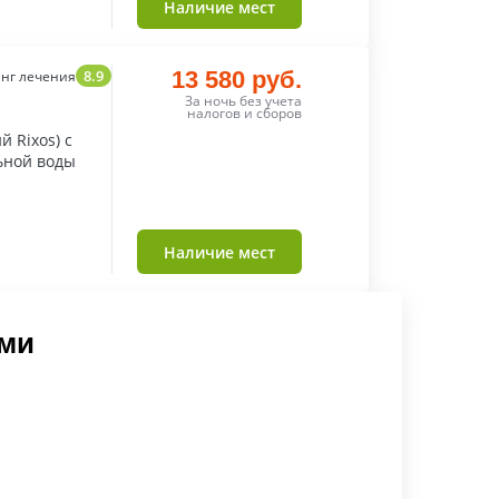
Наличие мест
8.9
13 580 руб.
нг лечения
За ночь без учета
налогов и сборов
 Rixos) с
ьной воды
Наличие мест
оми