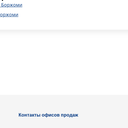
в Боржоми
Боржоми
Контакты офисов продаж