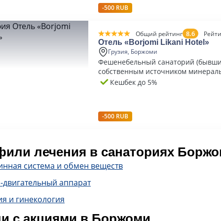
-500 RUB
8.6
Общий рейтинг
Рейти
Отель «Borjomi Likani Hotel»
Грузия, Боржоми
Фешенебельный санаторий (бывший
собственным источником минерал
Кешбек до 5%
-500 RUB
или лечения в санаториях Борж
инная система и обмен веществ
-двигательный аппарат
ия и гинекология
и с акциями в Боржоми