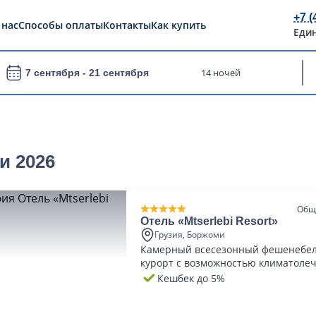
+7 (
 нас
Способы оплаты
Контакты
Как купить
Еди
14 ночей
7 сентября -
21 сентября
и 2026
Общ
Отель «Mtserlebi Resort»
Грузия, Боржоми
Камерный всесезонный фешенебе
курорт с возможностью климатоле
Кешбек до 5%