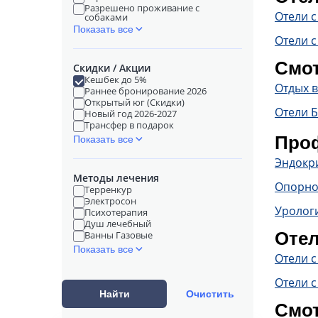
Разрешено проживание с
Отели 
собаками
Показать все
Отели с
Смот
Скидки / Акции
Кешбек до 5%
Отдых 
Раннее бронирование 2026
Открытый юг (Скидки)
Отели 
Новый год 2026-2027
Трансфер в подарок
Проф
Показать все
Эндокр
Методы лечения
Опорно
Терренкур
Электросон
Уролог
Психотерапия
Душ лечебный
Отел
Ванны Газовые
Показать все
Отели 
Отели с
Найти
Очистить
Смот