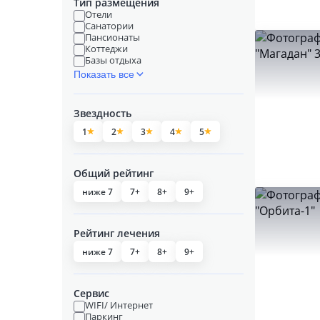
Тип размещения
Отели
Санатории
Пансионаты
Коттеджи
Базы отдыха
Показать все
Звездность
1
2
3
4
5
Общий рейтинг
ниже 7
7+
8+
9+
Рейтинг лечения
ниже 7
7+
8+
9+
Сервис
WIFI/ Интернет
Паркинг