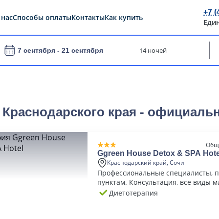
+7 (
 нас
Способы оплаты
Контакты
Как купить
Еди
14 ночей
7 сентября -
21 сентября
 Краснодарского края - официаль
Общ
Ggreen House Detox & SPA Hote
Краснодарский край, Сочи
Профессиональные специалисты, п
пунктам. Консультация, все виды ма
Диетотерапия