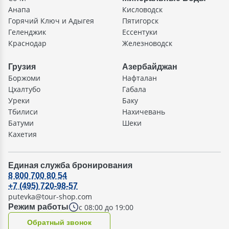
Анапа
Кисловодск
Горячий Ключ и Адыгея
Пятигорск
Геленджик
Ессентуки
Краснодар
Железноводск
Грузия
Азербайджан
Боржоми
Нафталан
Цхалтубо
Габала
Уреки
Баку
Тбилиси
Нахичевань
Батуми
Шеки
Кахетия
Единая служба бронирования
8 800 700 80 54
+7 (495) 720-98-57
putevka@tour-shop.com
с 08:00 до 19:00
Режим работы
Oбратный звонок