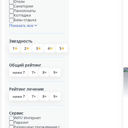
Отели
Санатории
Пансионаты
Коттеджи
Базы отдыха
Показать все
Звездность
1
2
3
4
5
Общий рейтинг
ниже 7
7+
8+
9+
Рейтинг лечения
ниже 7
7+
8+
9+
Сервис
WIFI/ Интернет
Паркинг
Разрешено проживание с