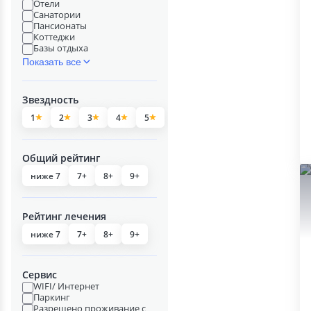
Отели
Санатории
Пансионаты
Коттеджи
Базы отдыха
Показать все
Звездность
1
2
3
4
5
Общий рейтинг
ниже 7
7+
8+
9+
Рейтинг лечения
ниже 7
7+
8+
9+
Сервис
WIFI/ Интернет
Паркинг
Разрешено проживание с