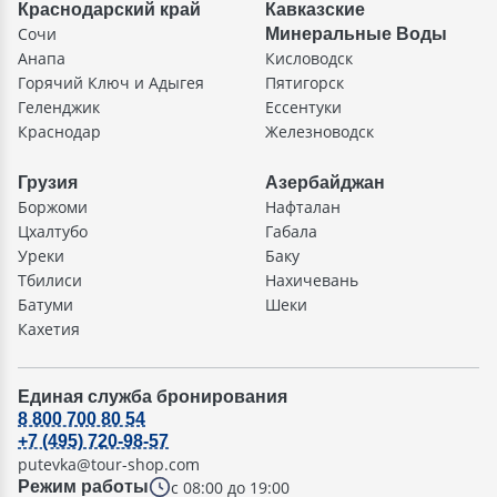
Краснодарский край
Кавказские
Сочи
Минеральные Воды
Анапа
Кисловодск
Горячий Ключ и Адыгея
Пятигорск
Геленджик
Ессентуки
Краснодар
Железноводск
Грузия
Азербайджан
Боржоми
Нафталан
Цхалтубо
Габала
Уреки
Баку
Тбилиси
Нахичевань
Батуми
Шеки
Кахетия
Единая служба бронирования
8 800 700 80 54
+7 (495) 720-98-57
putevka@tour-shop.com
с 08:00 до 19:00
Режим работы