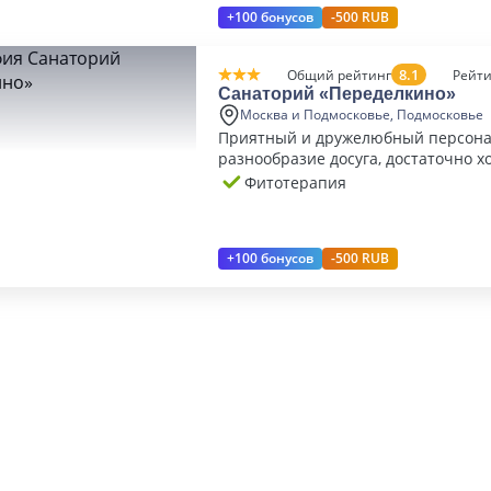
+100 бонусов
-500 RUB
8.1
Общий рейтинг
Рейти
Санаторий «Переделкино»
Москва и Подмосковье, Подмосковье
Приятный и дружелюбный персона
разнообразие досуга, достаточно 
питание
Фитотерапия
+100 бонусов
-500 RUB