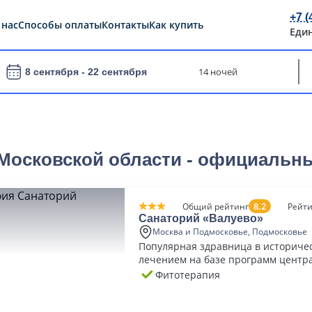
+7 (
 нас
Способы оплаты
Контакты
Как купить
Еди
14 ночей
8 сентября -
22 сентября
 Московской области - официальн
8.2
Общий рейтинг
Рейти
Санаторий «Валуево»
Москва и Подмосковье, Подмосковье
Популярная здравница в историчес
лечением на базе программ центр
Фитотерапия