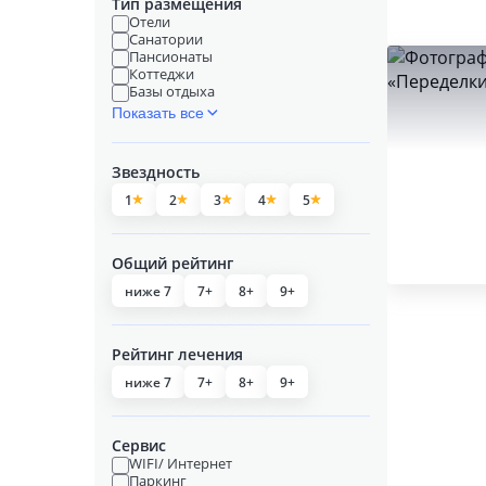
Тип размещения
Отели
Санатории
Пансионаты
Коттеджи
Базы отдыха
Показать все
Звездность
1
2
3
4
5
Общий рейтинг
ниже 7
7+
8+
9+
Рейтинг лечения
ниже 7
7+
8+
9+
Сервис
WIFI/ Интернет
Паркинг