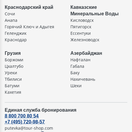
Краснодарский край
Кавказские
Сочи
Минеральные Воды
Анапа
Кисловодск
Горячий Ключ и Адыгея
Пятигорск
Геленджик
Ессентуки
Краснодар
Железноводск
Грузия
Азербайджан
Боржоми
Нафталан
Цхалтубо
Габала
Уреки
Баку
Тбилиси
Нахичевань
Батуми
Шеки
Кахетия
Единая служба бронирования
8 800 700 80 54
+7 (495) 720-98-57
putevka@tour-shop.com