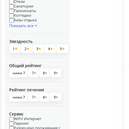
Отели
Санатории
Пансионаты
Коттеджи
Базы отдыха
Показать все
Звездность
1
2
3
4
5
Общий рейтинг
ниже 7
7+
8+
9+
Рейтинг лечения
ниже 7
7+
8+
9+
Сервис
WIFI/ Интернет
Паркинг
Разрешено проживание с