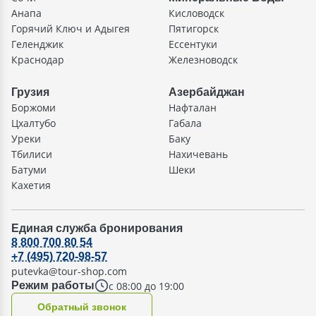
Анапа
Кисловодск
Горячий Ключ и Адыгея
Пятигорск
Геленджик
Ессентуки
Краснодар
Железноводск
Грузия
Азербайджан
Боржоми
Нафталан
Цхалтубо
Габала
Уреки
Баку
Тбилиси
Нахичевань
Батуми
Шеки
Кахетия
Единая служба бронирования
8 800 700 80 54
+7 (495) 720-98-57
putevka@tour-shop.com
с 08:00 до 19:00
Режим работы
Oбратный звонок