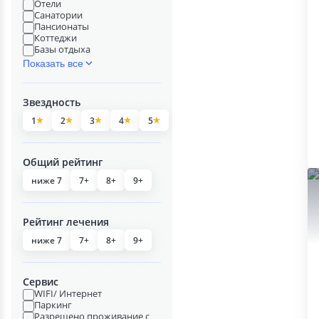
Отели
Санатории
Пансионаты
Коттеджи
Базы отдыха
Показать все
Звездность
1
2
3
4
5
Общий рейтинг
ниже 7
7+
8+
9+
Рейтинг лечения
ниже 7
7+
8+
9+
Сервис
WIFI/ Интернет
Паркинг
Разрешено проживание с