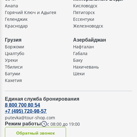
Анапа
Кисловодск
Горячий Ключ и Адыгея
Пятигорск
Геленджик
Ессентуки
Краснодар
Железноводск
Грузия
Азербайджан
Боржоми
Нафталан
Цхалтубо
Габала
Уреки
Баку
Тбилиси
Нахичевань
Батуми
Шеки
Кахетия
Единая служба бронирования
8 800 700 80 54
+7 (495) 720-98-57
putevka@tour-shop.com
с 08:00 до 19:00
Режим работы
Oбратный звонок