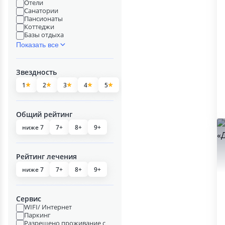
Отели
Санатории
Пансионаты
Коттеджи
Базы отдыха
Показать все
Звездность
1
2
3
4
5
Общий рейтинг
ниже 7
7+
8+
9+
Рейтинг лечения
ниже 7
7+
8+
9+
Сервис
WIFI/ Интернет
Паркинг
Разрешено проживание с