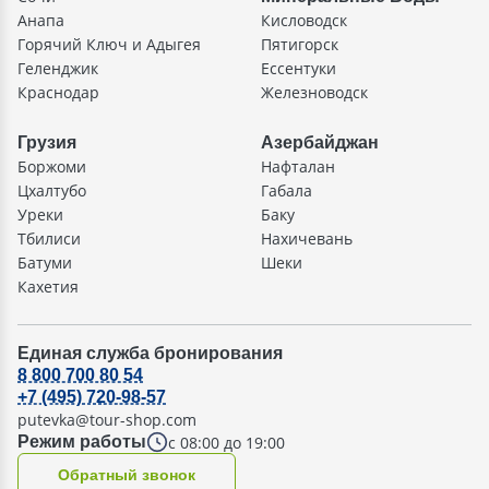
Анапа
Кисловодск
Горячий Ключ и Адыгея
Пятигорск
Геленджик
Ессентуки
Краснодар
Железноводск
Грузия
Азербайджан
Боржоми
Нафталан
Цхалтубо
Габала
Уреки
Баку
Тбилиси
Нахичевань
Батуми
Шеки
Кахетия
Единая служба бронирования
8 800 700 80 54
+7 (495) 720-98-57
putevka@tour-shop.com
с 08:00 до 19:00
Режим работы
Oбратный звонок