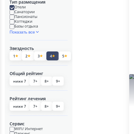
Тип размещения
Отели
Санатории
Пансионаты
Коттеджи
Базы отдыха
Показать все
Звездность
1
2
3
4
5
Общий рейтинг
ниже 7
7+
8+
9+
Рейтинг лечения
ниже 7
7+
8+
9+
Сервис
WIFI/ Интернет
Паркинг