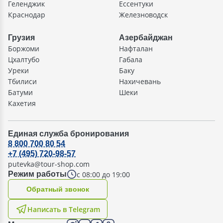
Геленджик
Ессентуки
Краснодар
Железноводск
Грузия
Азербайджан
Боржоми
Нафталан
Цхалтубо
Габала
Уреки
Баку
Тбилиси
Нахичевань
Батуми
Шеки
Кахетия
Единая служба бронирования
8 800 700 80 54
+7 (495) 720-98-57
putevka@tour-shop.com
с 08:00 до 19:00
Режим работы
Oбратный звонок
Написать в Telegram