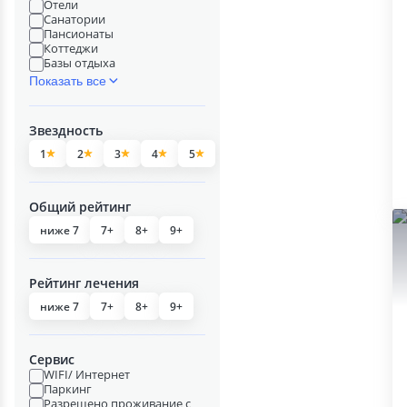
Отели
Санатории
Пансионаты
Коттеджи
Базы отдыха
Показать все
Звездность
1
2
3
4
5
Общий рейтинг
ниже 7
7+
8+
9+
Рейтинг лечения
ниже 7
7+
8+
9+
Сервис
WIFI/ Интернет
Паркинг
Разрешено проживание с