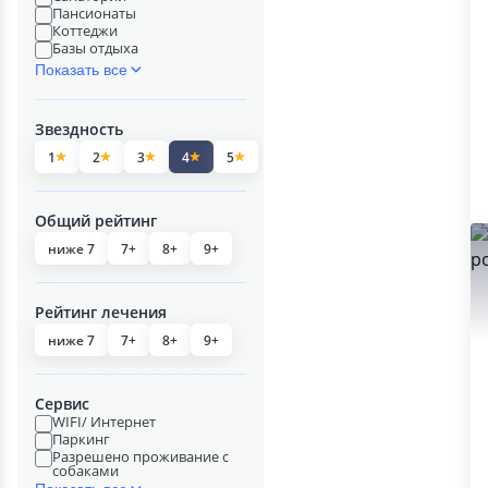
Пансионаты
Коттеджи
Базы отдыха
Показать все
Звездность
1
2
3
4
5
Общий рейтинг
ниже 7
7+
8+
9+
Рейтинг лечения
ниже 7
7+
8+
9+
Сервис
WIFI/ Интернет
Паркинг
Разрешено проживание с
собаками