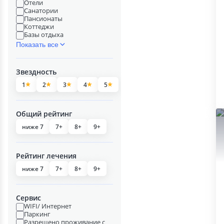
Отели
Санатории
Пансионаты
Коттеджи
Базы отдыха
Показать все
Звездность
1
2
3
4
5
Общий рейтинг
ниже 7
7+
8+
9+
Рейтинг лечения
ниже 7
7+
8+
9+
Сервис
WIFI/ Интернет
Паркинг
Разрешено проживание с