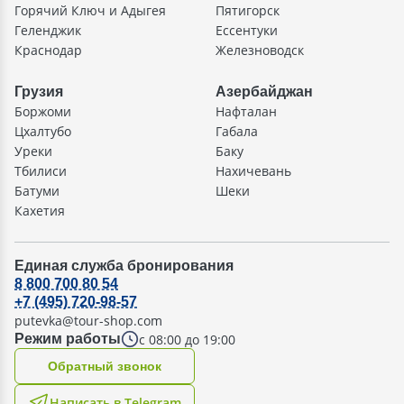
Горячий Ключ и Адыгея
Пятигорск
Геленджик
Ессентуки
Краснодар
Железноводск
Грузия
Азербайджан
Боржоми
Нафталан
Цхалтубо
Габала
Уреки
Баку
Тбилиси
Нахичевань
Батуми
Шеки
Кахетия
Единая служба бронирования
8 800 700 80 54
+7 (495) 720-98-57
putevka@tour-shop.com
с 08:00 до 19:00
Режим работы
Oбратный звонок
Написать в Telegram