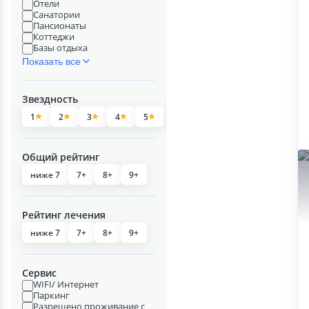
Отели
Санатории
Пансионаты
Коттеджи
Базы отдыха
Показать все
Звездность
1
2
3
4
5
Общий рейтинг
ниже 7
7+
8+
9+
Рейтинг лечения
ниже 7
7+
8+
9+
Сервис
WIFI/ Интернет
Паркинг
Разрешено проживание с