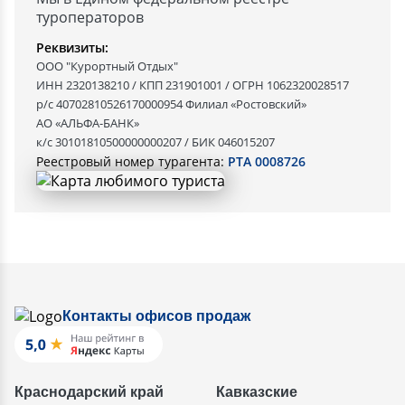
туроператоров
Реквизиты:
ООО "Курортный Отдых"
ИНН 2320138210 / КПП 231901001 / ОГРН 1062320028517
р/с 40702810526170000954 Филиал «Ростовский»
АО «АЛЬФА-БАНК»
к/с 30101810500000000207 / БИК 046015207
Реестровый номер турагента:
РТА 0008726
Контакты офисов продаж
Краснодарский край
Кавказские