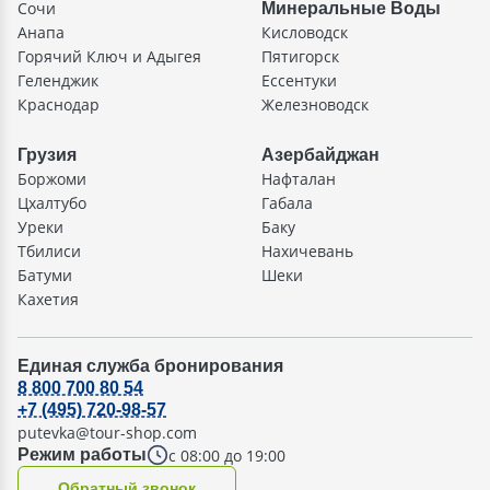
Сочи
Минеральные Воды
Анапа
Кисловодск
Горячий Ключ и Адыгея
Пятигорск
Геленджик
Ессентуки
Краснодар
Железноводск
Грузия
Азербайджан
Боржоми
Нафталан
Цхалтубо
Габала
Уреки
Баку
Тбилиси
Нахичевань
Батуми
Шеки
Кахетия
Единая служба бронирования
8 800 700 80 54
+7 (495) 720-98-57
putevka@tour-shop.com
с 08:00 до 19:00
Режим работы
Oбратный звонок