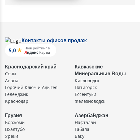
Контакты офисов продаж
Краснодарский край
Кавказские
Сочи
Минеральные Воды
Анапа
Кисловодск
Горячий Ключ и Адыгея
Пятигорск
Геленджик
Ессентуки
Краснодар
Железноводск
Грузия
Азербайджан
Боржоми
Нафталан
Цхалтубо
Габала
Уреки
Баку