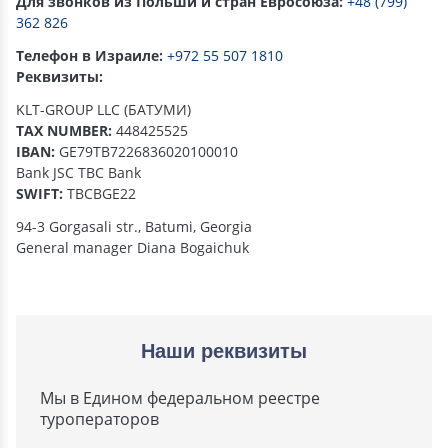
Для звонков из Польши и стран Евросоюза:
+48 (799)
362 826
Телефон в Израиле:
+972 55 507 1810
Реквизиты:
KLT-GROUP LLC (БАТУМИ)
TAX NUMBER:
448425525
IBAN:
GE79TB7226836020100010
Bank JSC TBC Bank
SWIFT:
TBCBGE22
94-3 Gorgasali str., Batumi, Georgia
General manager Diana Bogaichuk
Наши реквизиты
Мы в Едином федеральном реестре
туроператоров