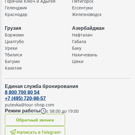
Горячий Ключ и Адыгея
Пятигорск
Геленджик
Ессентуки
Краснодар
Железноводск
Грузия
Азербайджан
Боржоми
Нафталан
Цхалтубо
Габала
Уреки
Баку
Тбилиси
Нахичевань
Батуми
Шеки
Кахетия
Единая служба бронирования
8 800 700 80 54
+7 (495) 720-98-57
putevka@tour-shop.com
с 08:00 до 19:00
Режим работы
Oбратный звонок
Написать в Telegram