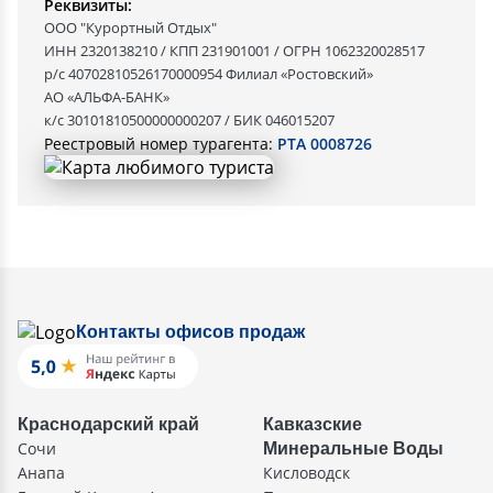
Реквизиты:
ООО "Курортный Отдых"
ИНН 2320138210 / КПП 231901001 / ОГРН 1062320028517
р/с 40702810526170000954 Филиал «Ростовский»
АО «АЛЬФА-БАНК»
к/с 30101810500000000207 / БИК 046015207
Реестровый номер турагента:
РТА 0008726
Контакты офисов продаж
Краснодарский край
Кавказские
Сочи
Минеральные Воды
Анапа
Кисловодск