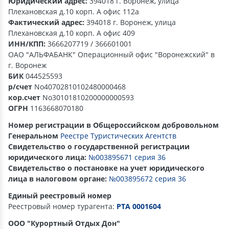
Юридический адрес:
394018 г. Воронеж, улица
Плехановская д.10 корп. А офис 112­а
Фактический адрес:
394018 г. Воронеж, улица
Плехановская д.10 корп. А офис 409
ИНН/КПП:
3666207719 / 366601001
ОАО "АЛЬФА­БАНК" Операционный офис "Воронежский" в
г. Воронеж
БИК
044525593
р/счет
No40702810102480000468
кор.счет
No30101810200000000593
ОГРН
1163668070180
Номер регистрации в Общероссийском добровольном
Генеральном
Реестре Туристических Агентств
Свидетельство о государственной регистрации
юридического лица:
№003895671 серия 36
Свидетельство о постановке на учет юридического
лица в налоговом органе:
№003895672 серия 36
Единый реестровый номер
Реестровый номер турагента:
РТА 0001604
ООО "Курортный Отдых Дон"