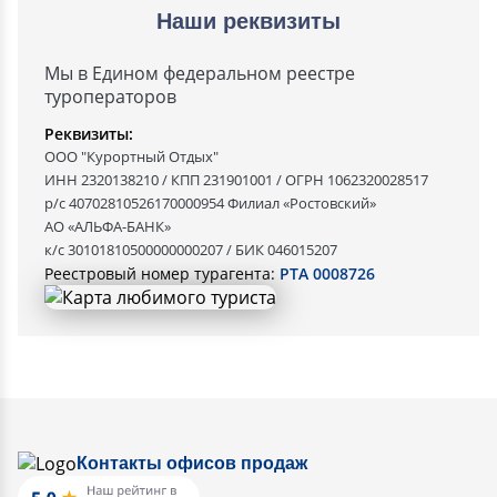
Наши реквизиты
Мы в Едином федеральном реестре
туроператоров
Реквизиты:
ООО "Курортный Отдых"
ИНН 2320138210 / КПП 231901001 / ОГРН 1062320028517
р/с 40702810526170000954 Филиал «Ростовский»
АО «АЛЬФА-БАНК»
к/с 30101810500000000207 / БИК 046015207
Реестровый номер турагента:
РТА 0008726
Контакты офисов продаж