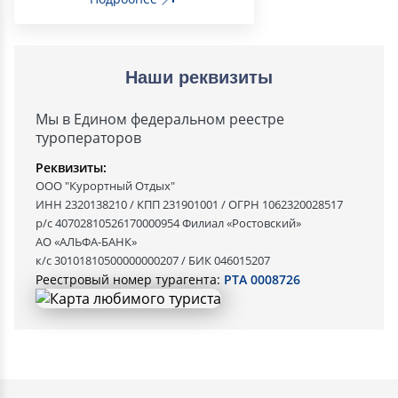
Наши реквизиты
Мы в Едином федеральном реестре
туроператоров
Реквизиты:
ООО "Курортный Отдых"
ИНН 2320138210 / КПП 231901001 / ОГРН 1062320028517
р/с 40702810526170000954 Филиал «Ростовский»
АО «АЛЬФА-БАНК»
к/с 30101810500000000207 / БИК 046015207
Реестровый номер турагента:
РТА 0008726