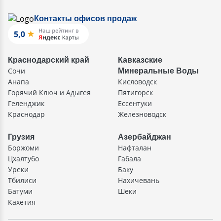
Контакты офисов продаж
Краснодарский край
Кавказские
Сочи
Минеральные Воды
Анапа
Кисловодск
Горячий Ключ и Адыгея
Пятигорск
Геленджик
Ессентуки
Краснодар
Железноводск
Грузия
Азербайджан
Боржоми
Нафталан
Цхалтубо
Габала
Уреки
Баку
Тбилиси
Нахичевань
Батуми
Шеки
Кахетия