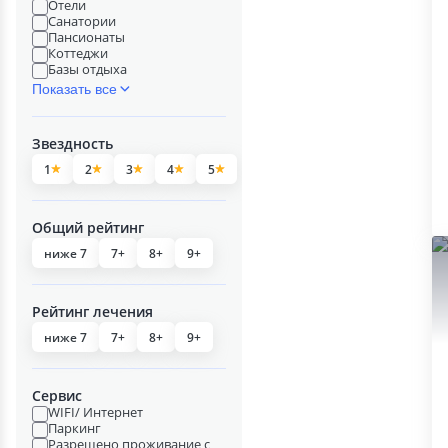
Отели
Санатории
Пансионаты
Коттеджи
Базы отдыха
Показать все
Звездность
1
2
3
4
5
Общий рейтинг
ниже 7
7+
8+
9+
Рейтинг лечения
ниже 7
7+
8+
9+
Сервис
WIFI/ Интернет
Паркинг
Разрешено проживание с