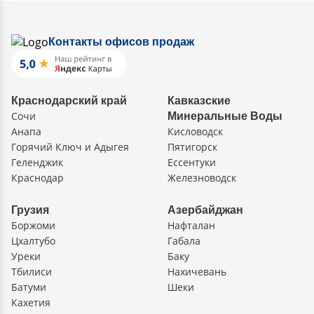
Контакты офисов продаж
Краснодарский край
Кавказские
Сочи
Минеральные Воды
Анапа
Кисловодск
Горячий Ключ и Адыгея
Пятигорск
Геленджик
Ессентуки
Краснодар
Железноводск
Грузия
Азербайджан
Боржоми
Нафталан
Цхалтубо
Габала
Уреки
Баку
Тбилиси
Нахичевань
Батуми
Шеки
Кахетия