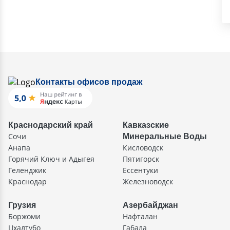
Контакты офисов продаж
Краснодарский край
Кавказские
Сочи
Минеральные Воды
Анапа
Кисловодск
Горячий Ключ и Адыгея
Пятигорск
Геленджик
Ессентуки
Краснодар
Железноводск
Грузия
Азербайджан
Боржоми
Нафталан
Цхалтубо
Габала