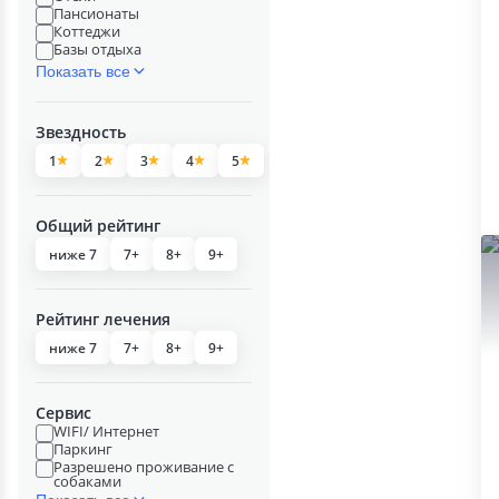
Пансионаты
Коттеджи
Базы отдыха
Показать все
Звездность
1
2
3
4
5
Общий рейтинг
ниже 7
7+
8+
9+
Рейтинг лечения
ниже 7
7+
8+
9+
Сервис
WIFI/ Интернет
Паркинг
Разрешено проживание с
собаками