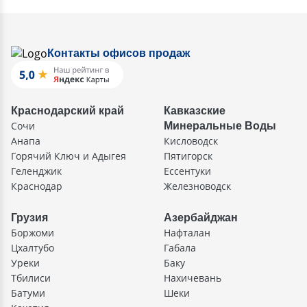
Контакты офисов продаж
Краснодарский край
Кавказские
Сочи
Минеральные Воды
Анапа
Кисловодск
Горячий Ключ и Адыгея
Пятигорск
Геленджик
Ессентуки
Краснодар
Железноводск
Грузия
Азербайджан
Боржоми
Нафталан
Цхалтубо
Габала
Уреки
Баку
Тбилиси
Нахичевань
Батуми
Шеки