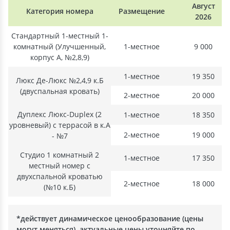
Август
Категория номера
Размещение
2026
Стандартный 1-местный 1-
комнатный (Улучшенный,
1-местное
9 000
корпус А, №2,8,9)
1-местное
19 350
Люкс Де-Люкс №2,4,9 к.Б
(двуспальная кровать)
2-местное
20 000
Дуплекс Люкс-Duplex (2
1-местное
18 350
уровневый) с террасой в к.А
2-местное
19 000
- №7
Студио 1 комнатный 2
1-местное
17 350
местный номер с
двухспальной кроватью
2-местное
18 000
(№10 к.Б)
*действует динамическое ценообразование (цены
могут меняться), актуальные цены уточняйте по