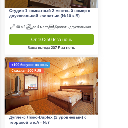
Студио 1 комнатный 2 местный номер с
двухспальной кроватью (№10 к.Б)
40 м2
до 4 мест
Кровать двуспальная
От 10 350 ₽ за ночь
207 ₽ за ночь
Ваша выгода
+100 бонусов
за ночь
Скидка - 500 RUB
Дуплекс Люкс-Duplex (2 уровневый) с
террасой в к.А - №7