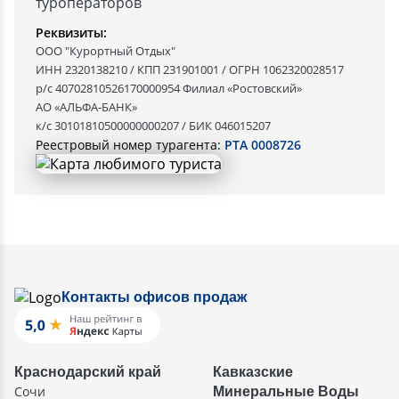
туроператоров
Реквизиты:
ООО "Курортный Отдых"
ИНН 2320138210 / КПП 231901001 / ОГРН 1062320028517
р/с 40702810526170000954 Филиал «Ростовский»
АО «АЛЬФА-БАНК»
к/с 30101810500000000207 / БИК 046015207
Реестровый номер турагента:
РТА 0008726
Контакты офисов продаж
Краснодарский край
Кавказские
Сочи
Минеральные Воды