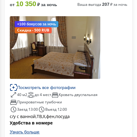
10 350
Ваша выгода
207
₽ за ночь
от
₽ за ночь
+100 бонусов
за ночь
Скидка - 500 RUB
Посмотреть все фотографии
40 м2
до 4 мест
Кровать двуспальная
Прикроватные тумбочки
Заезд 13:00
Выезд 12:00
с/у с ванной,ТВ,Х,фен,посуда
Удобства в номере
Узнать больше