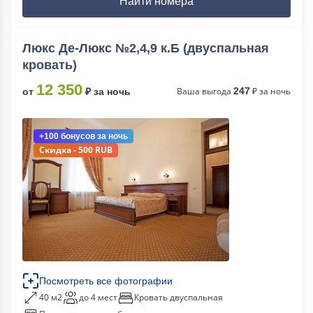
Найти номера
Люкс Де-Люкс №2,4,9 к.Б (двуспальная
кровать)
12 350
Ваша выгода
247
₽ за ночь
от
₽ за ночь
+100 бонусов
за ночь
Скидка - 500 RUB
Посмотреть все фотографии
40 м2
до 4 мест
Кровать двуспальная