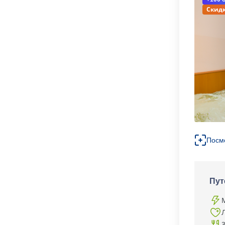
Скидк
Посм
Пут