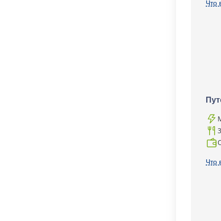
Что 
Пут
Что 