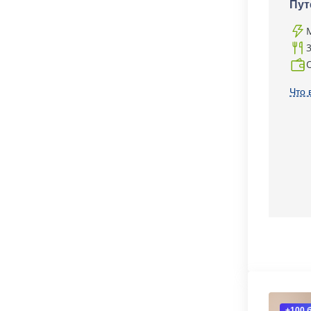
Пут
Что 
+100 