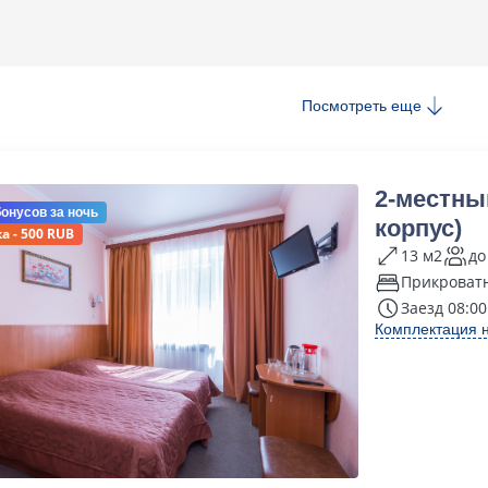
Посмотреть еще
2-местны
бонусов
за ночь
корпус)
а - 500 RUB
13 м2
до
Прикроват
Заезд 08:00
Комплектация 