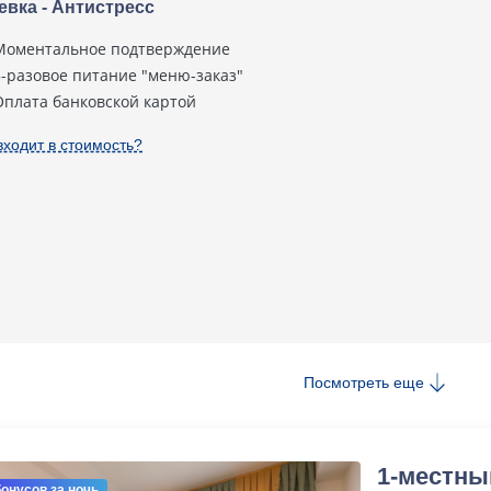
евка - Антистресс
Моментальное подтверждение
3-разовое питание "меню-заказ"
Оплата банковской картой
входит в стоимость?
Посмотреть еще
1-местны
бонусов
за ночь