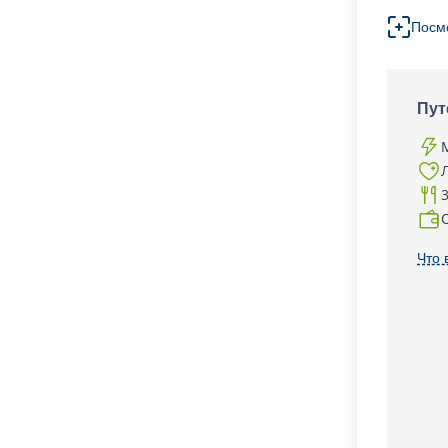
Посм
Пут
Что 