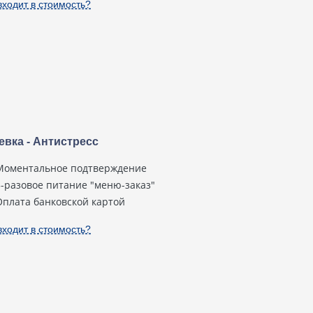
входит в стоимость?
евка - Антистресс
Моментальное подтверждение
3-разовое питание "меню-заказ"
Оплата банковской картой
входит в стоимость?