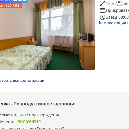
12 м2
до
а - 500 RUB
Прикроватн
Заезд 08:00
Комплектация 
отреть все фотографии
евка - Репродуктивное здоровье
Моментальное подтверждение
Лечение
ВКЛЮЧЕНО
3-разовое питание "меню-заказ"