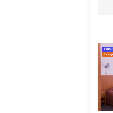
+100 
Скидк