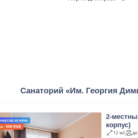
Санаторий «Им. Георгия Дим
2-местны
бонусов
за ночь
корпус)
а - 500 RUB
12 м2
до