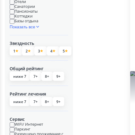
Отели
Санатории
Пансионаты
Коттеджи
Базы отдыха
Показать все
Звездность
1
2
3
4
5
Общий рейтинг
ниже 7
7+
8+
9+
Рейтинг лечения
ниже 7
7+
8+
9+
Сервис
WIFI/ Интернет
Паркинг
Разрешено проживание с