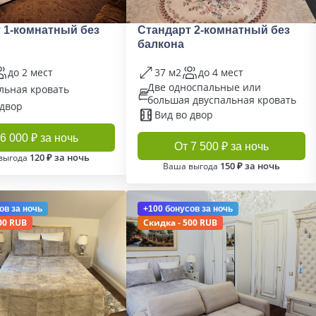
 1-комнатный без
Стандарт 2-комнатный без
балкона
до 2 мест
37 м2
до 4 мест
Две односпальные или
льная кровать
большая двуспальная кровать
 двор
Вид во двор
6 000 ₽ за ночь
От 7 500 ₽ за ночь
120 ₽ за ночь
выгода
150 ₽ за ночь
Ваша выгода
ов
за ночь
+100 бонусов
за ночь
00 RUB
Скидка - 500 RUB