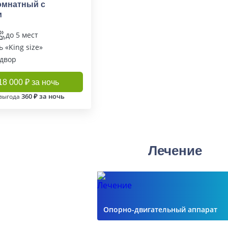
омнатный с
м
до 5 мест
 «King size»
 двор
18 000 ₽ за ночь
360 ₽ за ночь
выгода
Лечение
Опорно-двигательный аппарат