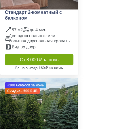
Стандарт 2-комнатный с
балконом
37 м2
до 4 мест
Две односпальные или
большая двуспальная кровать
Вид во двор
От 8 000 ₽ за ночь
160 ₽ за ночь
Ваша выгода
+100 бонусов
за ночь
Скидка - 500 RUB