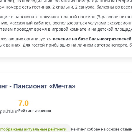
анной), ТВ и холодильник. Во многих номерах данной категори
м номере есть гостиная, 2 спальни, 2 санузла, балконы во всех 
щие в пансионате получают полный пансион (3-разовое питани
ную, массажный кабинет, воспользоваться услугами экскурсио
твием проводят время в игровой комнате и на детской площадк
х желающих организуется
лечение на базе Бальнеогрязелече
ых ваннах. Для гостей прибывших на личном автотранспорте, б
нг - Пансионат «Мечта»
7.0
Рейтинг лечения
рейтинг
Рейтинг собран на основе отзыв
отображаем актуальные рейтинги