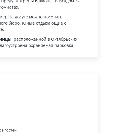
и предусмотрены балконы. В каждом 3-
комнатах.
е). На досуге можно посетить
нного бюро. Юные отдыхающие с
е.
бницы
, расположенной в Октябрьских
лагоустроена охраняемая парковка.
ов гостей