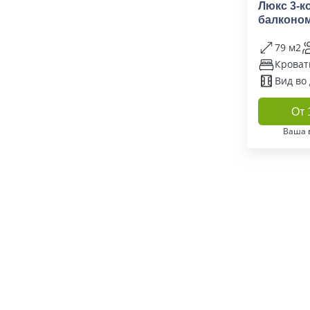
Люкс 3-к
балконо
79 м2
Кровать
Вид во
От 
Ваша 