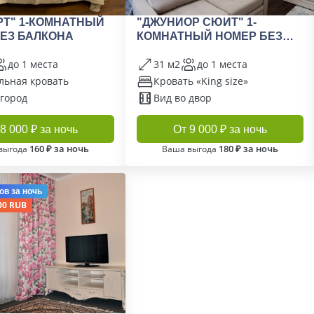
Т" 1-КОМНАТНЫЙ
"ДЖУНИОР СЮИТ" 1-
ЕЗ БАЛКОНА
КОМНАТНЫЙ НОМЕР БЕЗ
БАЛКОНА
до 1 места
31 м2
до 1 места
льная кровать
Кровать «King size»
 город
Вид во двор
8 000 ₽ за ночь
От 9 000 ₽ за ночь
160 ₽ за ночь
180 ₽ за ночь
выгода
Ваша выгода
ов
за ночь
00 RUB