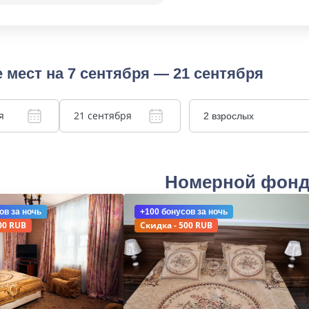
 мест на 7 сентября — 21 сентября
я
21 сентября
2 взрослых
Номерной фон
ов
за ночь
+100 бонусов
за ночь
00 RUB
Скидка - 500 RUB