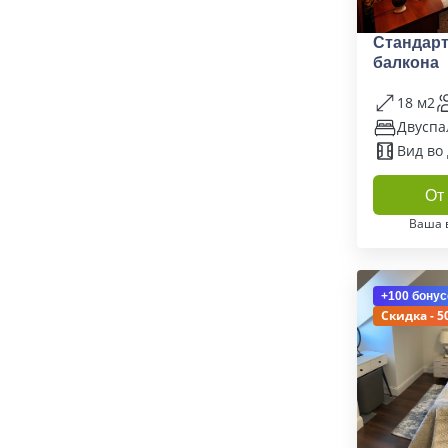
Стандарт
балкона
18 м2
Двуспа
Вид во
От 
Ваша 
+100 бонус
Скидка - 5