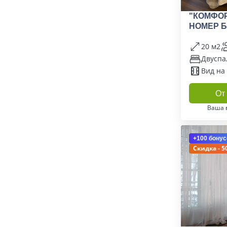
"КОМФОР
НОМЕР Б
20 м2
Двуспа
Вид на
От 
Ваша 
+100 бонус
Скидка - 5