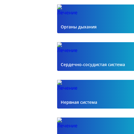
Органы дыхания
Сердечно-сосудистая система
Нервная система