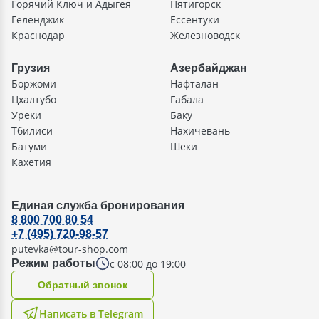
Горячий Ключ и Адыгея
Пятигорск
Геленджик
Ессентуки
Краснодар
Железноводск
Грузия
Азербайджан
Боржоми
Нафталан
Цхалтубо
Габала
Уреки
Баку
Тбилиси
Нахичевань
Батуми
Шеки
Кахетия
Единая служба бронирования
8 800 700 80 54
+7 (495) 720-98-57
putevka@tour-shop.com
с 08:00 до 19:00
Режим работы
Oбратный звонок
Написать в Telegram