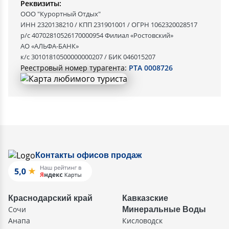
Реквизиты:
ООО "Курортный Отдых"
ИНН 2320138210 / КПП 231901001 / ОГРН 1062320028517
р/с 40702810526170000954 Филиал «Ростовский»
АО «АЛЬФА-БАНК»
к/с 30101810500000000207 / БИК 046015207
Реестровый номер турагента:
РТА 0008726
Контакты офисов продаж
Краснодарский край
Кавказские
Сочи
Минеральные Воды
Анапа
Кисловодск