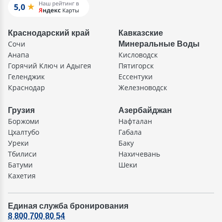
Краснодарский край
Кавказские
Сочи
Минеральные Воды
Анапа
Кисловодск
Горячий Ключ и Адыгея
Пятигорск
Геленджик
Ессентуки
Краснодар
Железноводск
Грузия
Азербайджан
Боржоми
Нафталан
Цхалтубо
Габала
Уреки
Баку
Тбилиси
Нахичевань
Батуми
Шеки
Кахетия
Единая служба бронирования
8 800 700 80 54