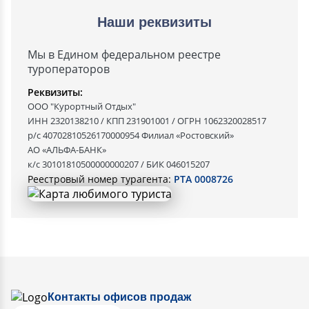
Наши реквизиты
Мы в Едином федеральном реестре
туроператоров
Реквизиты:
ООО "Курортный Отдых"
ИНН 2320138210 / КПП 231901001 / ОГРН 1062320028517
р/с 40702810526170000954 Филиал «Ростовский»
АО «АЛЬФА-БАНК»
к/с 30101810500000000207 / БИК 046015207
Реестровый номер турагента:
РТА 0008726
Контакты офисов продаж