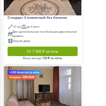
Стандарт 2-комнатный без балкона
37 м2
до 4 мест
Две односпальные или большая двуспальная
кровать
Вид во двор
От 7 500 ₽ за ночь
150 ₽ за ночь
Ваша выгода
+100 бонусов
за ночь
Скидка - 500 RUB