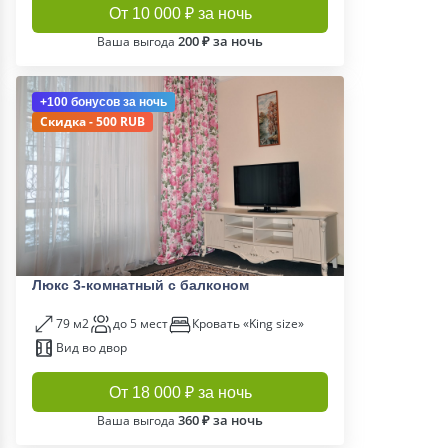
От 10 000 ₽ за ночь
200 ₽ за ночь
Ваша выгода
+100 бонусов
за ночь
Скидка - 500 RUB
Люкс 3-комнатный с балконом
79 м2
до 5 мест
Кровать «King size»
Вид во двор
От 18 000 ₽ за ночь
360 ₽ за ночь
Ваша выгода