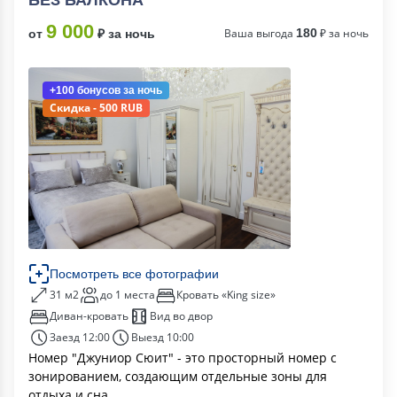
БЕЗ БАЛКОНА
9 000
Ваша выгода
180
₽ за ночь
от
₽ за ночь
+100 бонусов
за ночь
Скидка - 500 RUB
Посмотреть все фотографии
31 м2
до 1 места
Кровать «King size»
Диван-кровать
Вид во двор
Заезд 12:00
Выезд 10:00
Номер "Джуниор Сюит" - это просторный номер с
зонированием, создающим отдельные зоны для
отдыха и сна.