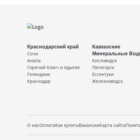
Краснодарский край
Кавказские
Сочи
Минеральные Во
Анапа
Кисловодск
Горячий Ключ и Адыгея
Пятигорск
Геленджик
Ессентуки
Краснодар
Железноводск
О нас
Оплата
Как купить
Вакансии
Карта сайта
Полит