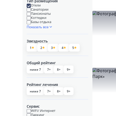
Тип размещения
Отели
Санатории
Пансионаты
Коттеджи
Базы отдыха
Показать все
Звездность
1
2
3
4
5
Общий рейтинг
ниже 7
7+
8+
9+
Рейтинг лечения
ниже 7
7+
8+
9+
Сервис
WIFI/ Интернет
Паркинг