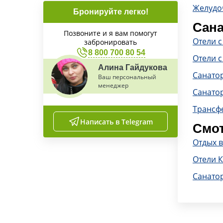
Желудо
Бронируйте легко!
Сана
Позвоните и я вам помогут
Отели 
забронировать
8 800 700 80 54
Отели с
Алина Гайдукова
Санато
Ваш персональный
менеджер
Санато
Трансф
Написать в Telegram
Смот
Отдых в
Отели 
Санато