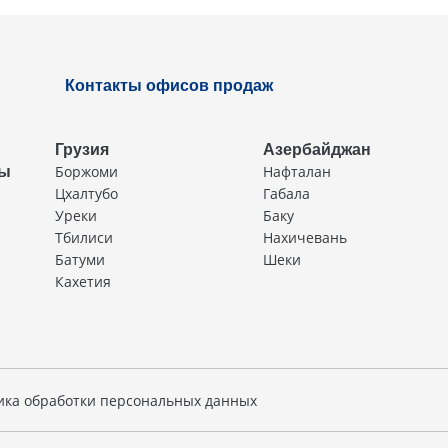
Контакты офисов продаж
Грузия
Азербайджан
Боржоми
Нафталан
ды
Цхалтубо
Габала
Уреки
Баку
Тбилиси
Нахичевань
Батуми
Шеки
Кахетия
ика обработки персональных данных