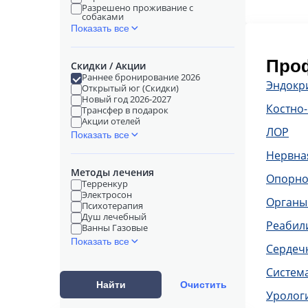
Разрешено проживание с
собаками
Показать все
Проф
Скидки / Акции
Раннее бронирование 2026
Эндокр
Открытый юг (Скидки)
Новый год 2026-2027
Костно
Трансфер в подарок
Акции отелей
ЛОР
Показать все
Нервна
Методы лечения
Опорно
Терренкур
Электросон
Органы
Психотерапия
Душ лечебный
Реабил
Ванны Газовые
Показать все
Сердечн
Систем
Найти
Очистить
Уролог