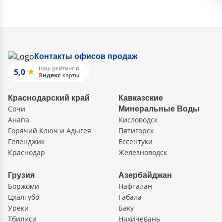
Контакты офисов продаж
Краснодарский край
Кавказские
Сочи
Минеральные Воды
Анапа
Кисловодск
Горячий Ключ и Адыгея
Пятигорск
Геленджик
Ессентуки
Краснодар
Железноводск
Грузия
Азербайджан
Боржоми
Нафталан
Цхалтубо
Габала
Уреки
Баку
Тбилиси
Нахичевань