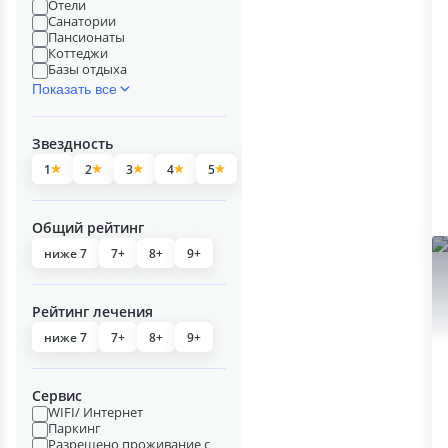
Отели
Санатории
Пансионаты
Коттеджи
Базы отдыха
Показать все
Звездность
1
2
3
4
5
Общий рейтинг
ниже 7
7+
8+
9+
Рейтинг лечения
ниже 7
7+
8+
9+
Сервис
WIFI/ Интернет
Паркинг
Разрешено проживание с