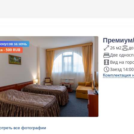
Премиум/
бонусов
за ночь
26 м2
до
а - 500 RUB
Две односп
Вид на гор
Заезд 14:00
Комплектация 
отреть все фотографии