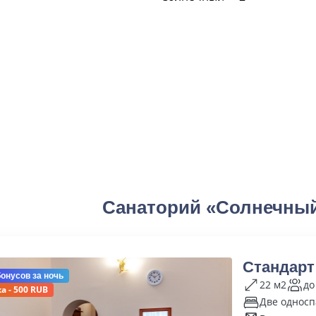
Санаторий «Солнечны
Стандарт
бонусов
за ночь
22 м2
до
а - 500 RUB
Две односп