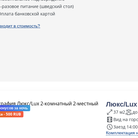
3-разовое питание (шведский стол)
Оплата банковской картой
входит в стоимость?
Люкс/Lux
бонусов
за ночь
37 м2
до
а - 500 RUB
Вид на гор
Заезд 14:00
Комплектация 