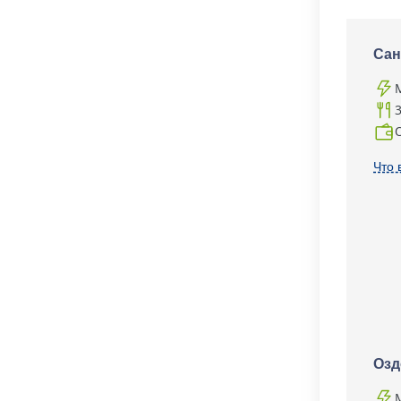
Сан
Что 
Озд