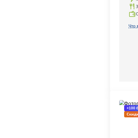
Что 
+100 
Скидк