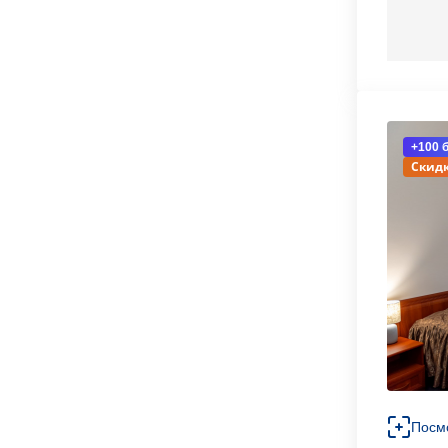
+100 
Скидк
Посм