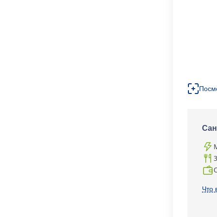
Посм
Сан
Что 