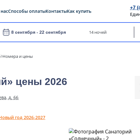
+7 (
 нас
Способы оплаты
Контакты
Как купить
Еди
14 ночей
8 сентября -
22 сентября
»
Номера и цены
й» цены 2026
ва, д. 66
Новый год 2026-2027