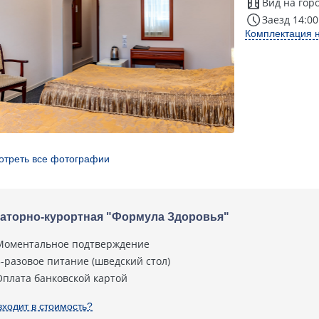
Вид на гор
Заезд 14:00
Комплектация 
отреть все фотографии
аторно-курортная "Формула Здоровья"
Моментальное подтверждение
3-разовое питание (шведский стол)
Оплата банковской картой
входит в стоимость?