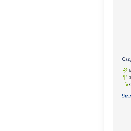
Озд
Что 