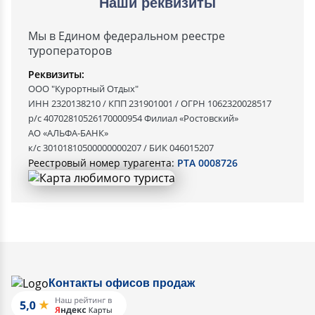
Наши реквизиты
Мы в Едином федеральном реестре
туроператоров
Реквизиты:
ООО "Курортный Отдых"
ИНН 2320138210 / КПП 231901001 / ОГРН 1062320028517
р/с 40702810526170000954 Филиал «Ростовский»
АО «АЛЬФА-БАНК»
к/с 30101810500000000207 / БИК 046015207
Реестровый номер турагента:
РТА 0008726
Контакты офисов продаж