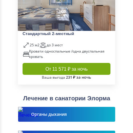
Стандартный 2-местный
25 м2
до 3 мест
Кровати односпальные /одна двуспальная
кровать
От 11 571 ₽ за ночь
231 ₽ за ночь
Ваша выгода
Лечение в санатории Элорма
Органы дыхания