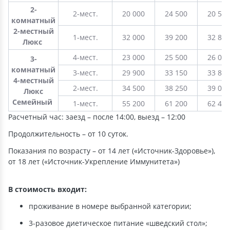
2-
2-мест.
20 000
24 500
20 500
комнатный
2-местный
1-мест.
32 000
39 200
32 800
Люкс
4-мест.
23 000
25 500
26 000
3-
комнатный
3-мест.
29 900
33 150
33 800
4-местный
2-мест.
34 500
38 250
39 000
Люкс
Семейный
1-мест.
55 200
61 200
62 400
Расчетный час: заезд – после 14:00, выезд – 12:00
Продолжительность – от 10 суток.
Показания по возрасту – от 14 лет («Источник-Здоровье»),
от 18 лет («Источник-Укрепление Иммунитета»)
В стоимость входит:
проживание в номере выбранной категории;
3-разовое диетическое питание «шведский стол»;