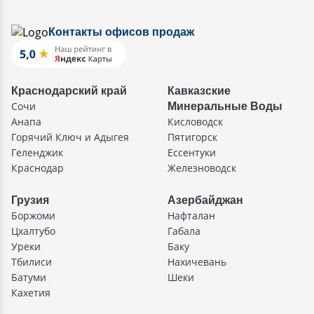
Контакты офисов продаж
Краснодарский край
Кавказские
Сочи
Минеральные Воды
Анапа
Кисловодск
Горячий Ключ и Адыгея
Пятигорск
Геленджик
Ессентуки
Краснодар
Железноводск
Грузия
Азербайджан
Боржоми
Нафталан
Цхалтубо
Габала
Уреки
Баку
Тбилиси
Нахичевань
Батуми
Шеки
Кахетия