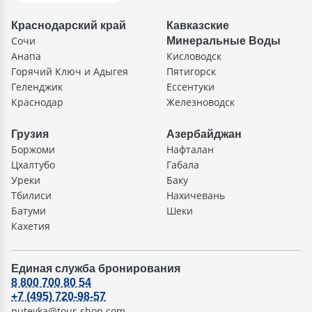
Краснодарский край
Кавказские
Сочи
Минеральные Воды
Анапа
Кисловодск
Горячий Ключ и Адыгея
Пятигорск
Геленджик
Ессентуки
Краснодар
Железноводск
Грузия
Азербайджан
Боржоми
Нафталан
Цхалтубо
Габала
Уреки
Баку
Тбилиси
Нахичевань
Батуми
Шеки
Кахетия
Единая служба бронирования
8 800 700 80 54
+7 (495) 720-98-57
putevka@tour-shop.com