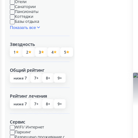
Отели
Санатории
Пансионаты
Коттеджи
Базы отдыха
Показать все
Звездность
1
2
3
4
5
Общий рейтинг
ниже 7
7+
8+
9+
Рейтинг лечения
ниже 7
7+
8+
9+
Сервис
WIFI/ Интернет
Паркинг
Разрешено проживание с