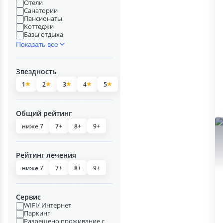
Отели
Санатории
Пансионаты
Коттеджи
Базы отдыха
Показать все
Звездность
1
2
3
4
5
Общий рейтинг
ниже 7
7+
8+
9+
Рейтинг лечения
ниже 7
7+
8+
9+
Сервис
WIFI/ Интернет
Паркинг
Разрешено проживание с