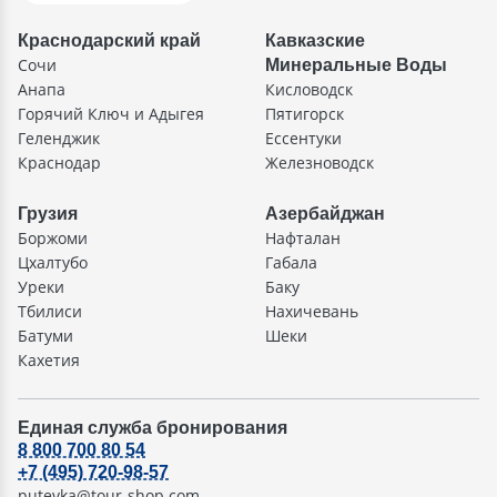
Краснодарский край
Кавказские
Сочи
Минеральные Воды
Анапа
Кисловодск
Горячий Ключ и Адыгея
Пятигорск
Геленджик
Ессентуки
Краснодар
Железноводск
Грузия
Азербайджан
Боржоми
Нафталан
Цхалтубо
Габала
Уреки
Баку
Тбилиси
Нахичевань
Батуми
Шеки
Кахетия
Единая служба бронирования
8 800 700 80 54
+7 (495) 720-98-57
putevka@tour-shop.com