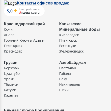
Контакты офисов продаж
Краснодарский край
Кавказские
Сочи
Минеральные Воды
Анапа
Кисловодск
Горячий Ключ и Адыгея
Пятигорск
Геленджик
Ессентуки
Краснодар
Железноводск
Грузия
Азербайджан
Боржоми
Нафталан
Цхалтубо
Габала
Уреки
Баку
Тбилиси
Нахичевань
Батуми
Шеки
Кахетия
Единая служба бронирования