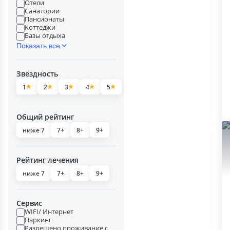
Отели
Санатории
Пансионаты
Коттеджи
Базы отдыха
Показать все
Звездность
1
2
3
4
5
Общий рейтинг
ниже 7
7+
8+
9+
Рейтинг лечения
ниже 7
7+
8+
9+
Сервис
WIFI/ Интернет
Паркинг
Разрешено проживание с