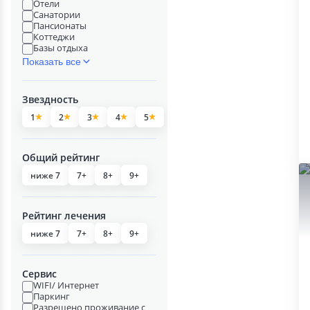
Отели
Санатории
Пансионаты
Коттеджи
Базы отдыха
Показать все
Звездность
1
2
3
4
5
Общий рейтинг
ниже 7
7+
8+
9+
Рейтинг лечения
ниже 7
7+
8+
9+
Сервис
WIFI/ Интернет
Паркинг
Разрешено проживание с