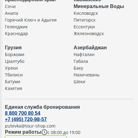
Сочи
Минеральные Воды
Анапа
Кисловодск
Горячий Ключ и Адыгея
Пятигорск
Геленджик
Ессентуки
Краснодар
Железноводск
Грузия
Азербайджан
Боржоми
Нафталан
Цхалтубо
Габала
Уреки
Баку
Тбилиси
Нахичевань
Батуми
Шеки
Кахетия
Единая служба бронирования
8 800 700 80 54
+7 (495) 720-98-57
putevka@tour-shop.com
с 08:00 до 19:00
Режим работы