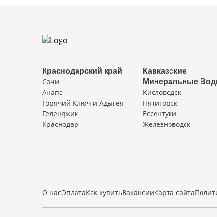
Краснодарский край
Кавказские
Сочи
Минеральные Во
Анапа
Кисловодск
Горячий Ключ и Адыгея
Пятигорск
Геленджик
Ессентуки
Краснодар
Железноводск
О нас
Оплата
Как купить
Вакансии
Карта сайта
Полит