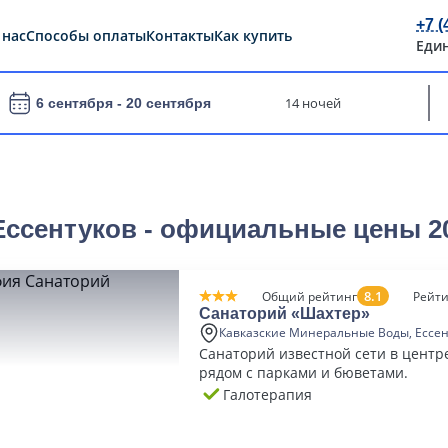
+7 (
 нас
Способы оплаты
Контакты
Как купить
Еди
14 ночей
6 сентября -
20 сентября
Ессентуков - официальные цены 2
8.1
Общий рейтинг
Рейти
Санаторий «Шахтер»
Кавказские Минеральные Воды, Ессе
Санаторий известной сети в центр
рядом с парками и бюветами.
Галотерапия