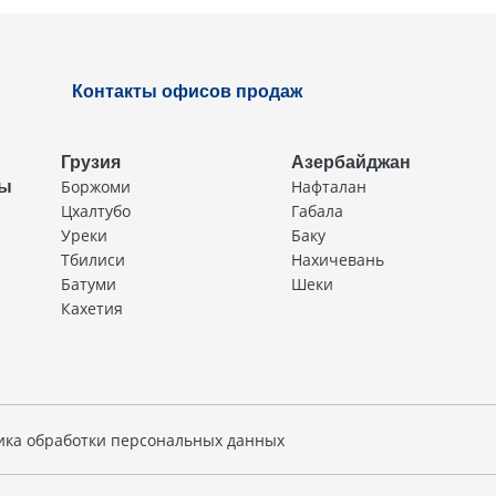
Контакты офисов продаж
Грузия
Азербайджан
Боржоми
Нафталан
ды
Цхалтубо
Габала
Уреки
Баку
Тбилиси
Нахичевань
Батуми
Шеки
Кахетия
ика обработки персональных данных