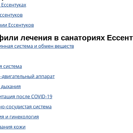
 Ессентуках
ссентуков
рии Ессентуков
или лечения в санаториях Ессен
инная система и обмен веществ
я система
-двигательный аппарат
 дыхания
итация после COVID-19
о-сосудистая система
ия и гинекология
вания кожи