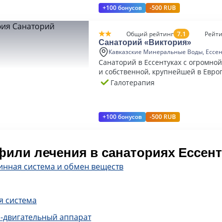
+100 бонусов
-500 RUB
7.1
Общий рейтинг
Рейти
Санаторий «Виктория»
Кавказские Минеральные Воды, Ессе
Санаторий в Ессентуках с огромно
и собственной, крупнейшей в Евро
галереей.
Галотерапия
+100 бонусов
-500 RUB
или лечения в санаториях Ессен
инная система и обмен веществ
я система
-двигательный аппарат