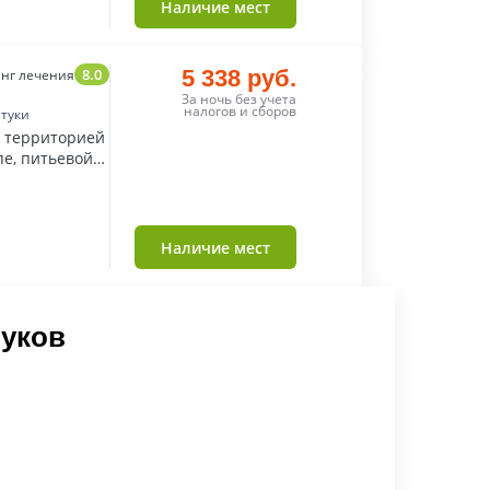
Наличие мест
8.0
5 338 руб.
нг лечения
За ночь без учета
налогов и сборов
нтуки
й территорией
пе, питьевой
Наличие мест
туков