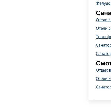
Желудо
Сана
Отели 
Отели с
Трансф
Санато
Санато
Смот
Отдых в
Отели Е
Санато