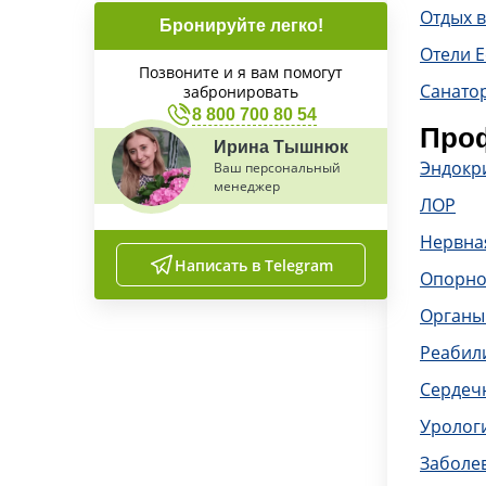
Отдых в
Бронируйте легко!
Отели Е
Позвоните и я вам помогут
Санато
забронировать
8 800 700 80 54
Проф
Ирина Тышнюк
Эндокр
Ваш персональный
менеджер
ЛОР
Нервна
Написать в Telegram
Опорно
Органы
Реабил
Сердечн
Уролог
Заболе