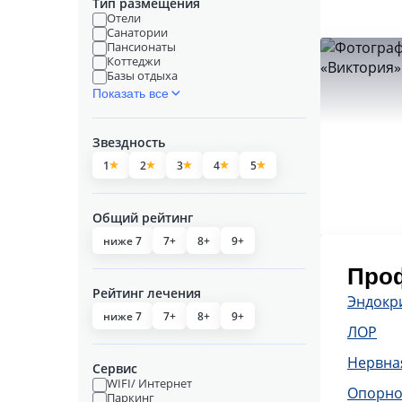
Тип размещения
Отели
Санатории
Пансионаты
Коттеджи
Базы отдыха
Показать все
Звездность
1
2
3
4
5
Общий рейтинг
ниже 7
7+
8+
9+
Проф
Рейтинг лечения
Эндокр
ниже 7
7+
8+
9+
ЛОР
Нервна
Сервис
WIFI/ Интернет
Опорно
Паркинг