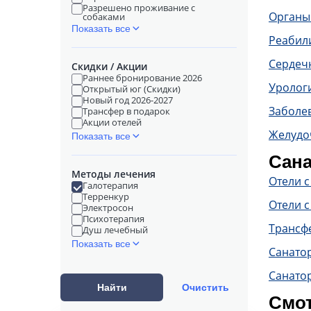
Разрешено проживание с
Органы
собаками
Показать все
Реабил
Сердечн
Скидки / Акции
Раннее бронирование 2026
Уролог
Открытый юг (Скидки)
Новый год 2026-2027
Заболе
Трансфер в подарок
Акции отелей
Желудо
Показать все
Сана
Методы лечения
Отели 
Галотерапия
Терренкур
Отели с
Электросон
Психотерапия
Трансф
Душ лечебный
Показать все
Санато
Санато
Найти
Очистить
Смот