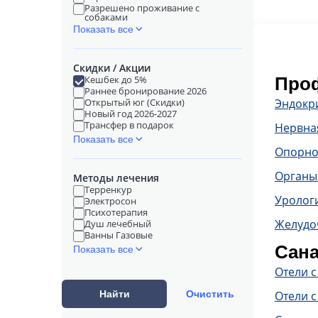
Разрешено проживание с
собаками
Показать все
Скидки / Акции
Кешбек до 5%
Проф
Раннее бронирование 2026
Открытый юг (Скидки)
Эндокр
Новый год 2026-2027
Трансфер в подарок
Нервна
Показать все
Опорно
Органы
Методы лечения
Терренкур
Уролог
Электросон
Психотерапия
Желудо
Душ лечебный
Ванны Газовые
Сана
Показать все
Отели 
Найти
Очистить
Отели с