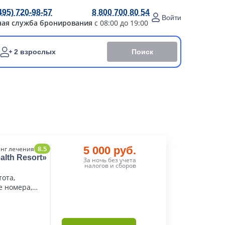
495) 720-98-57
8 800 700 80 54
Войти
ная служба бронирования
с 08:00 до 19:00
Поиск
2 взрослых
8.5
5 000 руб.
нг лечения
lth Resort»
За ночь без учета
налогов и сборов
ота,
е номера,