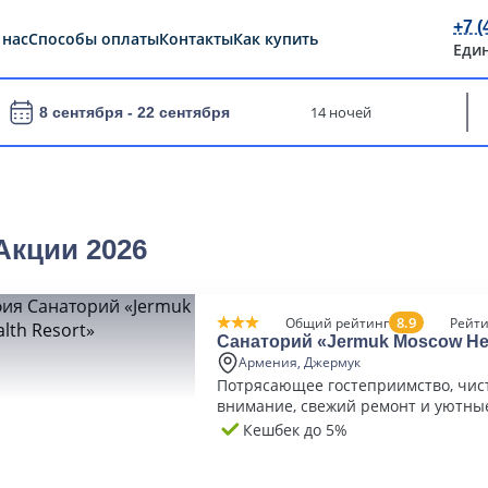
+7 (
 нас
Способы оплаты
Контакты
Как купить
Еди
14 ночей
8 сентября -
22 сентября
Акции 2026
8.9
Общий рейтинг
Рейти
Санаторий «Jermuk Moscow Hea
Армения, Джермук
Потрясающее гостеприимство, чист
внимание, свежий ремонт и уютны
отличные процедуры
Кешбек до 5%