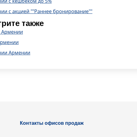
рии с кешбеком до 5%
ии с акцией ""Раннее бронирование""
рите также
в Армении
Армении
рии Армении
Контакты офисов продаж