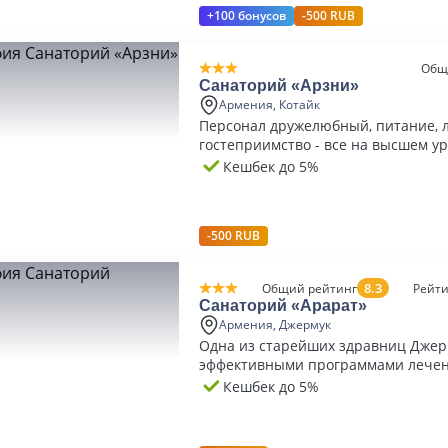
+100 бонусов
-500 RUB
Общ
Санаторий «Арзни»
Армения, Котайк
Персонал дружелюбный, питание, 
гостеприимство - все на высшем ур
спокойно и уютно, очень хорошее 
Кешбек до 5%
-500 RUB
8.3
Общий рейтинг
Рейти
Санаторий «Арарат»
Армения, Джермук
Одна из старейших здравниц Джермука с
эффективными программами лечени
числе и таких заболеваний как ДЦ
Кешбек до 5%