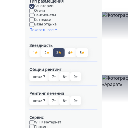
Тип размещения
Санатории
Отели
Пансионаты
Коттеджи
Базы отдыха
Показать все
Звездность
1
2
3
4
5
Общий рейтинг
ниже 7
7+
8+
9+
Рейтинг лечения
ниже 7
7+
8+
9+
Сервис
WIFI/ Интернет
Паркинг