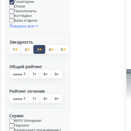
Санатории
Отели
Пансионаты
Коттеджи
Базы отдыха
Показать все
Звездность
1
2
3
4
5
Общий рейтинг
ниже 7
7+
8+
9+
Рейтинг лечения
ниже 7
7+
8+
9+
Сервис
WIFI/ Интернет
Паркинг
Разрешено проживание с