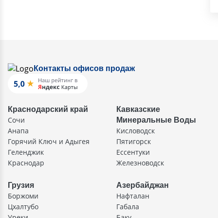
Контакты офисов продаж
Краснодарский край
Кавказские
Сочи
Минеральные Воды
Анапа
Кисловодск
Горячий Ключ и Адыгея
Пятигорск
Геленджик
Ессентуки
Краснодар
Железноводск
Грузия
Азербайджан
Боржоми
Нафталан
Цхалтубо
Габала
Уреки
Баку