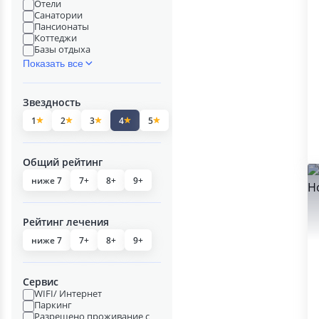
Отели
Санатории
Пансионаты
Коттеджи
Базы отдыха
Показать все
Звездность
1
2
3
4
5
Общий рейтинг
ниже 7
7+
8+
9+
Рейтинг лечения
ниже 7
7+
8+
9+
Сервис
WIFI/ Интернет
Паркинг
Разрешено проживание с