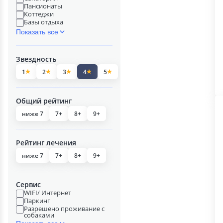
Пансионаты
Коттеджи
Базы отдыха
Показать все
Звездность
1
2
3
4
5
Общий рейтинг
ниже 7
7+
8+
9+
Рейтинг лечения
ниже 7
7+
8+
9+
Сервис
WIFI/ Интернет
Паркинг
Разрешено проживание с
собаками