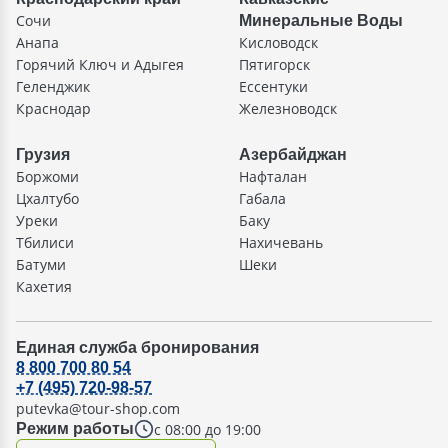
Сочи
Минеральные Воды
Анапа
Кисловодск
Горячий Ключ и Адыгея
Пятигорск
Геленджик
Ессентуки
Краснодар
Железноводск
Грузия
Азербайджан
Боржоми
Нафталан
Цхалтубо
Габала
Уреки
Баку
Тбилиси
Нахичевань
Батуми
Шеки
Кахетия
Единая служба бронирования
8 800 700 80 54
+7 (495) 720-98-57
putevka@tour-shop.com
с 08:00 до 19:00
Режим работы