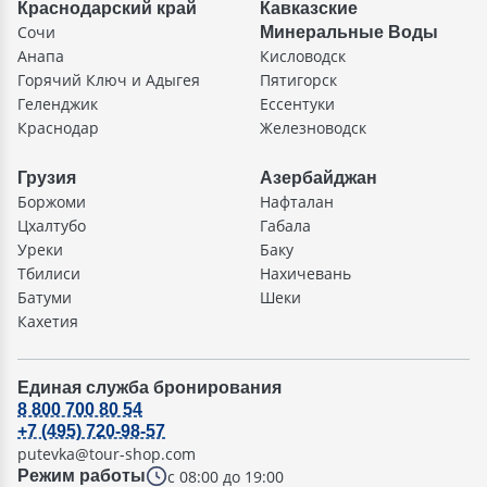
Краснодарский край
Кавказские
Сочи
Минеральные Воды
Анапа
Кисловодск
Горячий Ключ и Адыгея
Пятигорск
Геленджик
Ессентуки
Краснодар
Железноводск
Грузия
Азербайджан
Боржоми
Нафталан
Цхалтубо
Габала
Уреки
Баку
Тбилиси
Нахичевань
Батуми
Шеки
Кахетия
Единая служба бронирования
8 800 700 80 54
+7 (495) 720-98-57
putevka@tour-shop.com
с 08:00 до 19:00
Режим работы