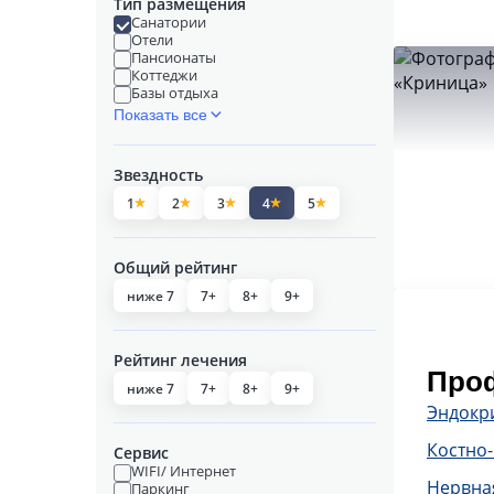
Тип размещения
Санатории
Отели
Пансионаты
Коттеджи
Базы отдыха
Показать все
Звездность
1
2
3
4
5
Общий рейтинг
ниже 7
7+
8+
9+
Рейтинг лечения
Проф
ниже 7
7+
8+
9+
Эндокр
Костно
Сервис
WIFI/ Интернет
Нервна
Паркинг