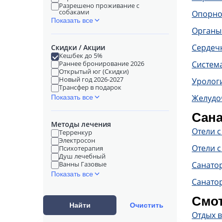
Разрешено проживание с
собаками
Опорно
Показать все
Органы
Сердечн
Скидки / Акции
Кешбек до 5%
Раннее бронирование 2026
Систем
Открытый юг (Скидки)
Новый год 2026-2027
Уролог
Трансфер в подарок
Желудо
Показать все
Сана
Методы лечения
Отели 
Терренкур
Электросон
Отели с
Психотерапия
Душ лечебный
Ванны Газовые
Санато
Показать все
Санатор
Смот
Найти
Очистить
Отдых 