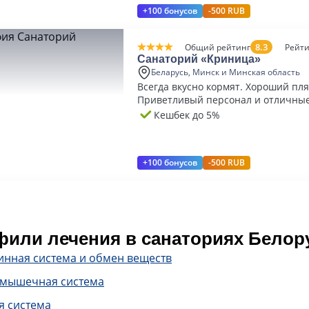
+100 бонусов
-500 RUB
8.3
Общий рейтинг
Рейти
Санаторий «Криница»
Беларусь, Минск и Минская область
Всегда вкусно кормят. Хороший пля
Приветливый персонал и отличны
Кешбек до 5%
+100 бонусов
-500 RUB
или лечения в санаториях Белор
инная система и обмен веществ
-мышечная система
я система