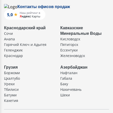
Контакты офисов продаж
Краснодарский край
Кавказские
Сочи
Минеральные Воды
Анапа
Кисловодск
Горячий Ключ и Адыгея
Пятигорск
Геленджик
Ессентуки
Краснодар
Железноводск
Грузия
Азербайджан
Боржоми
Нафталан
Цхалтубо
Габала
Уреки
Баку
Тбилиси
Нахичевань
Батуми
Шеки
Кахетия