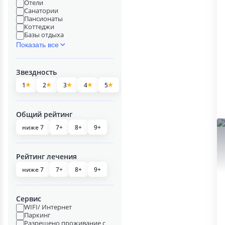
Отели
Санатории
Пансионаты
Коттеджи
Базы отдыха
Показать все
Звездность
1
2
3
4
5
Общий рейтинг
ниже 7
7+
8+
9+
Рейтинг лечения
ниже 7
7+
8+
9+
Сервис
WIFI/ Интернет
Паркинг
Разрешено проживание с