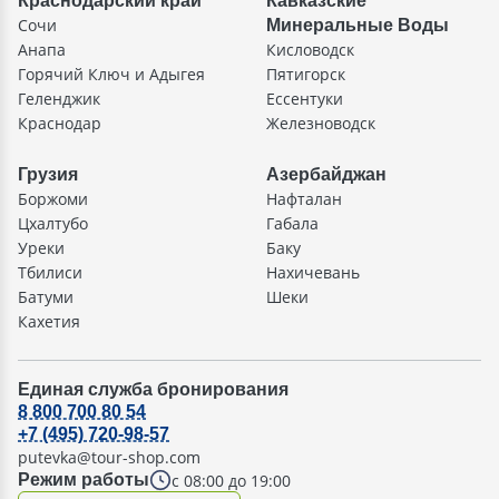
Краснодарский край
Кавказские
Сочи
Минеральные Воды
Анапа
Кисловодск
Горячий Ключ и Адыгея
Пятигорск
Геленджик
Ессентуки
Краснодар
Железноводск
Грузия
Азербайджан
Боржоми
Нафталан
Цхалтубо
Габала
Уреки
Баку
Тбилиси
Нахичевань
Батуми
Шеки
Кахетия
Единая служба бронирования
8 800 700 80 54
+7 (495) 720-98-57
putevka@tour-shop.com
с 08:00 до 19:00
Режим работы