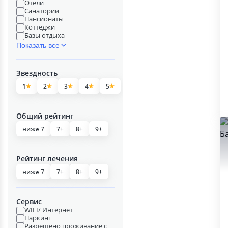
Отели
Санатории
Пансионаты
Коттеджи
Базы отдыха
Показать все
Звездность
1
2
3
4
5
Общий рейтинг
ниже 7
7+
8+
9+
Рейтинг лечения
ниже 7
7+
8+
9+
Сервис
WIFI/ Интернет
Паркинг
Разрешено проживание с