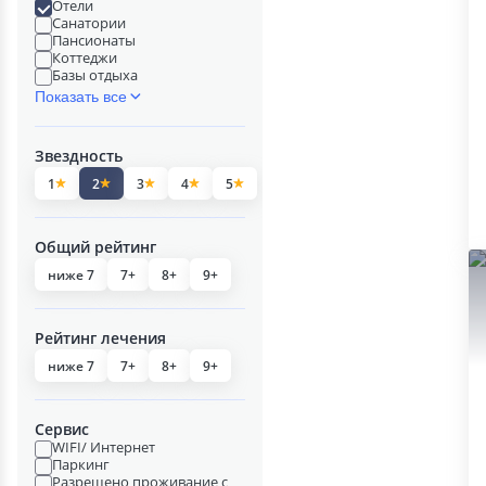
Отели
Санатории
Пансионаты
Коттеджи
Базы отдыха
Показать все
Звездность
1
2
3
4
5
Общий рейтинг
ниже 7
7+
8+
9+
Рейтинг лечения
ниже 7
7+
8+
9+
Сервис
WIFI/ Интернет
Паркинг
Разрешено проживание с