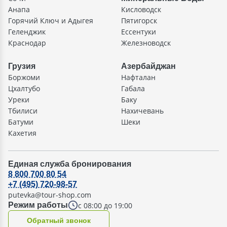
Анапа
Кисловодск
Горячий Ключ и Адыгея
Пятигорск
Геленджик
Ессентуки
Краснодар
Железноводск
Грузия
Азербайджан
Боржоми
Нафталан
Цхалтубо
Габала
Уреки
Баку
Тбилиси
Нахичевань
Батуми
Шеки
Кахетия
Единая служба бронирования
8 800 700 80 54
+7 (495) 720-98-57
putevka@tour-shop.com
с 08:00 до 19:00
Режим работы
Oбратный звонок